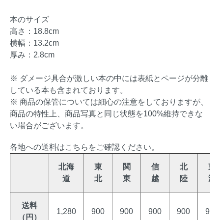
本のサイズ
高さ：18.8cm
横幅：13.2cm
厚み：2.8cm
※ ダメージ具合が激しい本の中には表紙とページが分離
している本も含まれております。
※ 商品の保管については細心の注意をしておりますが、
商品の特性上、商品写真と同じ状態を100%維持できな
い場合がございます。
各地への送料はこちらをご確認ください。
北海
東
関
信
北
東
道
北
東
越
陸
海
送料
1,280
900
900
900
900
900
（円）