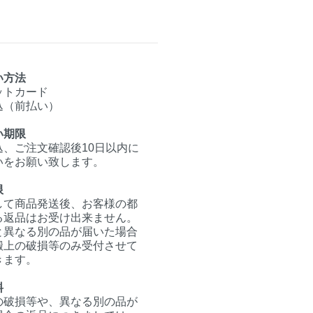
い方法
ットカード
込（前払い）
い期限
込、ご注文確認後10日以内に
いをお願い致します。
限
して商品発送後、お客様の都
る返品はお受け出来ません。
と異なる別の品が届いた場合
搬上の破損等のみ受付させて
きます。
料
の破損等や、異なる別の品が