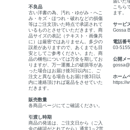
届いた
不良品
こちら
古い洋書の為、汚れ・ゆがみ・へこ
ます。
み・キズ・ほつれ・破れなどの損傷
等はご注文頂いた時点で承諾されて
サービ
いるものとさせていただきます。商
Gossa 
品サイズの表記（テキスト・画像共
に）は厳密ではありません。多少の
電話番
誤差がありますので、あくまでも目
03-515
安としてご参考ください。また、商
品の梱包については万全を期してお
公開メ
りますが、万一運搬上の破損等があ
gossa@d
った場合はお届け後3日以内に、ご
注文と異なる場合もお届け後3日以
ホーム
内に連絡頂ければ返品をさせていた
https:/
だきます。
販売数量
各商品ページにてご確認ください。
引渡し時期
商品の発送は、ご注文日から（ご入
金の確認がとれてから）通常1～2営