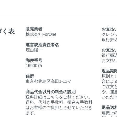
販売業者
お支払
づく表
株式会社ForOne
クレジ
銀行振
運営統括責任者名
鹿山陽一
お支払
銀行振
郵便番号
お支払
1690075
返品期
住所
原則と
東京都豊島区高田1-13-7
合によ
ご注文
商品代金以外の料金の説明
や、運
送料詳細はこちらをご覧ください。
いただ
送料、代引き手数料、振込み手数料
はお客様のご負担とさせていただき
返品送
ます。
運搬上