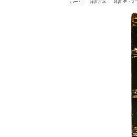
ホーム
洋書古本
洋書 ディスプ